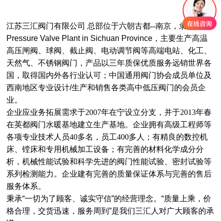
江苏三汇阀门有限公司 总部位于六朝古都--南京，隶属
High
Pressure Valve Plant in Sichuan Province
，主要生产高温
高压闸阀、球阀、截止阀、电动调节阀等高端电站、化工、
天然气、不锈钢阀门，产品以三年质保优质服务远销世界各
国，取得国内外各行业认可；中国通用阀门协会成员单位及
西南地区专业设计
/
生产和销售各类高
中
低压阀门的会员企
业。
企业应业务拓展需求于
2007
年在宁设立分支，并于
2013
年春
在英都阀门水暖基地建立生产基地。企业拥有高级工程师等
各项专业技术人员
40
多名，员工
400
多人；有精良的数控机
床、镗床和专用机械加工设备；有完善的材料化学成分分
析，机械性能试验和科学先进的阀门性能试验、密封试验等
系列检测能力。企业建有完善的质量保证体系与完善的售后
服务体系。
秉承“一切为了顾客、诚实守信”的经营理念。“质量上乘，价
格合理，交货迅速，服务周到”是我们三汇人对广大顾客的承